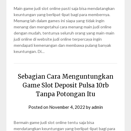
Main game judi slot online pasti saja bisa mendatangkan
keuntungan yang berlipat-lipat bagi para membernya.
Memang lah dalam games ini siapa yang tidak ingin
menang dan mengetahui cara menang main judi online
dengan mudah, tentunya seluruh orang yang main-main
judi online di website judi online terpercaya ingin
mendapati kemenangan dan membawa pulang banyak
keuntungan. Di…
Sebagian Cara Menguntungkan
Game Slot Deposit Pulsa 10rb
Tanpa Potongan Itu
Posted on
November 4, 2022
by
admin
Bermain game judi slot online tentu saja bisa
mendatangkan keuntungan yang berlipat-lipat bagi para