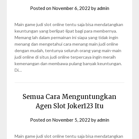
Posted on
November 6, 2022
by
admin
Main game judi slot online tentu saja bisa mendatangkan
keuntungan yang berlipat-lipat bagi para membernya.
Memang lah dalam permainan ini siapa yang tidak ingin
menang dan mengetahui cara menang main judi online
dengan mudah, tentunya seluruh orang yang main-main
judi online di situs judi online terpercaya ingin meraih
kemenangan dan membawa pulang banyak keuntungan.
Di…
Semua Cara Menguntungkan
Agen Slot Joker123 Itu
Posted on
November 5, 2022
by
admin
Main game judi slot online tentu saja bisa mendatangkan