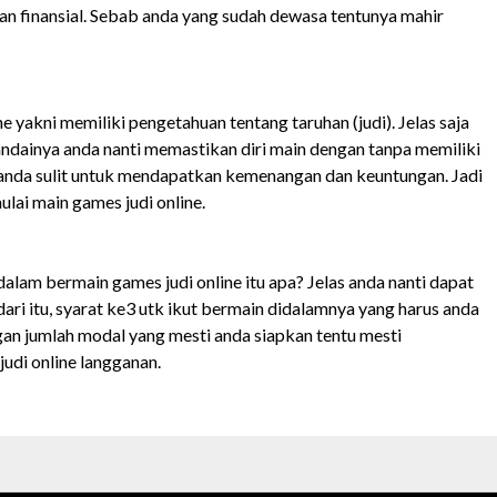
n finansial. Sebab anda yang sudah dewasa tentunya mahir
e yakni memiliki pengetahuan tentang taruhan (judi). Jelas saja
seandainya anda nanti memastikan diri main dengan tanpa memiliki
anda sulit untuk mendapatkan kemenangan dan keuntungan. Jadi
lai main games judi online.
alam bermain games judi online itu apa? Jelas anda nanti dapat
ari itu, syarat ke3 utk ikut bermain didalamnya yang harus anda
an jumlah modal yang mesti anda siapkan tentu mesti
udi online langganan.