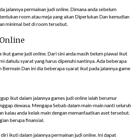
 pada jalannya permainan judi online. Dimana anda sebelum
tentukan room atau meja yang akan Diperlukan Dan kemudian
n minimal bet di room tersebut.
 Online
kut game judi online. Dari sini anda masih belum piawai ikut
i dahulu syarat yang harus dipenuhi nantinya. Ada beberapa
 Bermain Dan ini dia beberapa syarat ikut pada jalannya game
ggup ikut dalam jalannya games judi online ialah berumur
ianggap dewasa. Mengapa Sebab dalam main-main nanti seluruh
Dan kalau anda kelak main dengan memanfaatkan aset tersebut.
ian berupa finansial.
iri ikuti dalam jalannya permainan judi online. Ini dapat