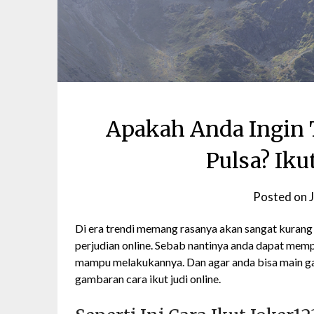
Apakah Anda Ingin T
Pulsa? Iku
Posted on
Di era trendi memang rasanya akan sangat kurang 
perjudian online. Sebab nantinya anda dapat mem
mampu melakukannya. Dan agar anda bisa main gam
gambaran cara ikut judi online.