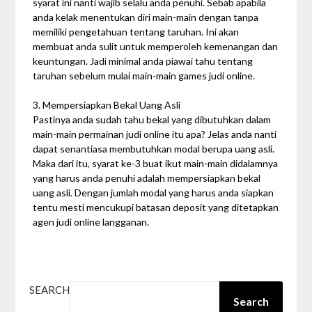
syarat ini nanti wajib selalu anda penuhi. Sebab apabila
anda kelak menentukan diri main-main dengan tanpa
memiliki pengetahuan tentang taruhan. Ini akan
membuat anda sulit untuk memperoleh kemenangan dan
keuntungan. Jadi minimal anda piawai tahu tentang
taruhan sebelum mulai main-main games judi online.
3. Mempersiapkan Bekal Uang Asli
Pastinya anda sudah tahu bekal yang dibutuhkan dalam
main-main permainan judi online itu apa? Jelas anda nanti
dapat senantiasa membutuhkan modal berupa uang asli.
Maka dari itu, syarat ke-3 buat ikut main-main didalamnya
yang harus anda penuhi adalah mempersiapkan bekal
uang asli. Dengan jumlah modal yang harus anda siapkan
tentu mesti mencukupi batasan deposit yang ditetapkan
agen judi online langganan.
SEARCH
Search