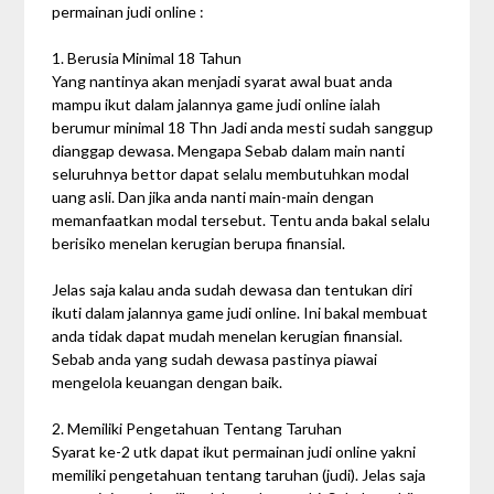
permainan judi online :
1. Berusia Minimal 18 Tahun
Yang nantinya akan menjadi syarat awal buat anda
mampu ikut dalam jalannya game judi online ialah
berumur minimal 18 Thn Jadi anda mesti sudah sanggup
dianggap dewasa. Mengapa Sebab dalam main nanti
seluruhnya bettor dapat selalu membutuhkan modal
uang asli. Dan jika anda nanti main-main dengan
memanfaatkan modal tersebut. Tentu anda bakal selalu
berisiko menelan kerugian berupa finansial.
Jelas saja kalau anda sudah dewasa dan tentukan diri
ikuti dalam jalannya game judi online. Ini bakal membuat
anda tidak dapat mudah menelan kerugian finansial.
Sebab anda yang sudah dewasa pastinya piawai
mengelola keuangan dengan baik.
2. Memiliki Pengetahuan Tentang Taruhan
Syarat ke-2 utk dapat ikut permainan judi online yakni
memiliki pengetahuan tentang taruhan (judi). Jelas saja