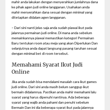
mahir anda lakukan dengan menyerahkan jumlahnya dana
ke pihak agen judi online langganan. Usahakan anda
mahir menyerahkan dana sesuai dengan minimal yang
ditetapkan didalam agen langganan.
– Dari sini nanti jelas saja anda sudah piawai ikut pada
jalannya permainan judi online. Di mana anda sebelum
memainkannya piawai memastikan kategori Permainan
Baru tentukan room atau meja yang akan Diperlukan Dan
selanjutnya anda dapat langsung pasang taruhan sesuai
dengan minimal bet di room tersebut.
Memahami Syarat Ikut Judi
Online
Jika anda sudah bisa mendalami masalah cara ikut games
judi online. Dari sini anda masih belum sanggup ikut
bermain didalamnya. Pastikan anda mahir memahami lalu
syarat yang harus dipenuhi nantinya. Ada beberapa
syarat yang wajib anda pahami dan penuhi sebelum
Bermain Dan ini dia beberapa syarat ikut pada jalannya