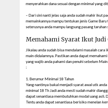
menyerahkan dana sesuai dengan minimal yang di
– Dari sini nanti jelas saja anda sudah mahir ikut
memainkannya mampu tentukan jenis Game Baru t
seterusnya anda mampu langsung pasang taruhan s
Memahami Syarat Ikut Judi
Jikalau anda sudah bisa mendalami masalah cara iku
main didalamnya. Pastikan anda dapat memahami la
yang wajib anda pahami dan penuhi sebelum Main D
:
1. Berumur Minimal 18 Tahun
Yang nantinya bakal menjadi syarat awal utk anda 
minimal 18 Th Jadi anda mesti sudah mahir diang
dapat senantiasa membutuhkan modal uang asli. 
Tentu anda dapat senantiasa berisiko menelan keru