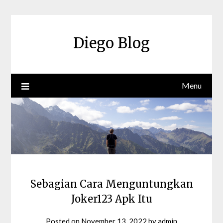
Skip
to
content
Diego Blog
Menu
Sebagian Cara Menguntungkan
Joker123 Apk Itu
Posted on
November 13, 2022
by
admin