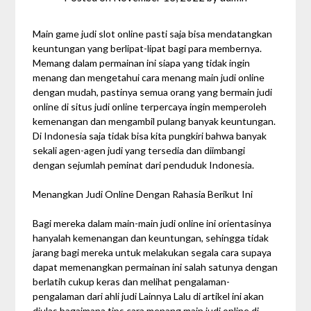
Main game judi slot online pasti saja bisa mendatangkan
keuntungan yang berlipat-lipat bagi para membernya.
Memang dalam permainan ini siapa yang tidak ingin
menang dan mengetahui cara menang main judi online
dengan mudah, pastinya semua orang yang bermain judi
online di situs judi online terpercaya ingin memperoleh
kemenangan dan mengambil pulang banyak keuntungan.
Di Indonesia saja tidak bisa kita pungkiri bahwa banyak
sekali agen-agen judi yang tersedia dan diimbangi
dengan sejumlah peminat dari penduduk Indonesia.
Menangkan Judi Online Dengan Rahasia Berikut Ini
Bagi mereka dalam main-main judi online ini orientasinya
hanyalah kemenangan dan keuntungan, sehingga tidak
jarang bagi mereka untuk melakukan segala cara supaya
dapat memenangkan permainan ini salah satunya dengan
berlatih cukup keras dan melihat pengalaman-
pengalaman dari ahli judi Lainnya Lalu di artikel ini akan
diulas bagaimana tips cara menang main judi online di