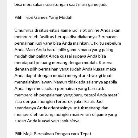
bisa merasakan keuntungan saat main game judi.
Pilih Type Games Yang Mudah
Umumnya di situs-situs game judi slot online Anda akan
memperoleh fasilitas berupa disediakannya Bermacam
permainan judi yang bisa Anda mainkan. Utk itu sebelum
Anda Main Anda harus pilih games mana yang paling
mudah dan paling Anda kuasai supaya Anda bisa
mendapati peluang menang dengan mudah. Karena
dengan pilih permainan yang sudah Anda kuasai maka
Anda dapat dengan mudah mengatur strategi buat
mengalahkan lawan. Namun tidak ada salahnya apabila
Anda ingin melakukan permainan yang baru utk
memperoleh pengalaman yang baru, tetapi Anda mesti
siap dengan mungkin terburuk yakni kalah. Jadi
seandainya Anda orientasinya untuk menang dan
memperoleh untung mungkin main-main di game yang
sudah Anda kuasai yaitu solusinya.
Pilih Meja Permainan Dengan cara Tepat