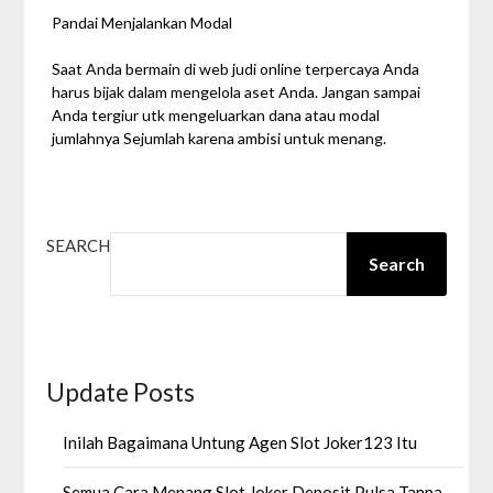
Pandai Menjalankan Modal
Saat Anda bermain di web judi online terpercaya Anda
harus bijak dalam mengelola aset Anda. Jangan sampai
Anda tergiur utk mengeluarkan dana atau modal
jumlahnya Sejumlah karena ambisi untuk menang.
SEARCH
Search
Update Posts
Inilah Bagaimana Untung Agen Slot Joker123 Itu
Semua Cara Menang Slot Joker Deposit Pulsa Tanpa