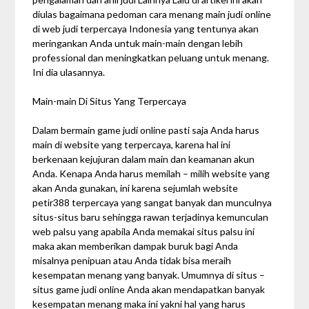
diulas bagaimana pedoman cara menang main judi online
di web judi terpercaya Indonesia yang tentunya akan
meringankan Anda untuk main-main dengan lebih
professional dan meningkatkan peluang untuk menang.
Ini dia ulasannya.
Main-main Di Situs Yang Terpercaya
Dalam bermain game judi online pasti saja Anda harus
main di website yang terpercaya, karena hal ini
berkenaan kejujuran dalam main dan keamanan akun
Anda. Kenapa Anda harus memilah – milih website yang
akan Anda gunakan, ini karena sejumlah website
petir388 terpercaya yang sangat banyak dan munculnya
situs-situs baru sehingga rawan terjadinya kemunculan
web palsu yang apabila Anda memakai situs palsu ini
maka akan memberikan dampak buruk bagi Anda
misalnya penipuan atau Anda tidak bisa meraih
kesempatan menang yang banyak. Umumnya di situs –
situs game judi online Anda akan mendapatkan banyak
kesempatan menang maka ini yakni hal yang harus